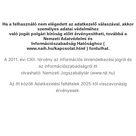
Ha a felhasználó nem elégedett az adatkezelő válaszával, akkor
személyes adatai védelméhez
való jogát polgári bíróság előtt érvényesítheti, továbbá a
Nemzeti Adatvédelmi és
Információszabadság Hatósághoz (
www.naih.hu/kapcsolat.html ) fordulhat.
A 2011. évi CXII. törvény az információs önrendelkezési jogról és
az információszabadságról itt
olvasható: Nemzeti Jogszabálytár (www.njt.hu)
Az itt közölt Adatkezelési feltételek 2025-től visszavonásig
érvényesek.