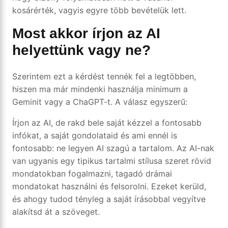
kosárérték, vagyis egyre több bevételük lett.
Most akkor írjon az AI
helyettünk vagy ne?
Szerintem ezt a kérdést tennék fel a legtöbben,
hiszen ma már mindenki használja minimum a
Geminit vagy a ChaGPT-t. A válasz egyszerű:
Írjon az AI, de rakd bele saját kézzel a fontosabb
infókat, a saját gondolataid és ami ennél is
fontosabb: ne legyen AI szagú a tartalom. Az AI-nak
van ugyanis egy tipikus tartalmi stílusa szeret rövid
mondatokban fogalmazni, tagadó drámai
mondatokat használni és felsorolni. Ezeket kerüld,
és ahogy tudod tényleg a saját írásobbal vegyítve
alakítsd át a szöveget.