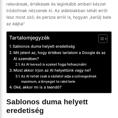
relevánsak, értékesek és leginkább emberi kézzel
íródottnak nézzenek ki. Az alábbiakban tehát erről
lesz most szó, és persze arról is, hogyan „kerülj bele
az éájba”
Tartalomjegyzék
Sablonos duma helyett eredetiség
Mit jelent az, hogy értékes tartalom a Google és az
AI szemében?
Az AI kereső is ezeket fogja felhasználni
Most akkor írjon az AI helyettünk vagy ne?
Az AI tehát csak a vázlatot adja a szövegednek
maximum, a lényeget te rakd bele
Oké, akkor mi is a teendő?
Sablonos duma helyett
eredetiség