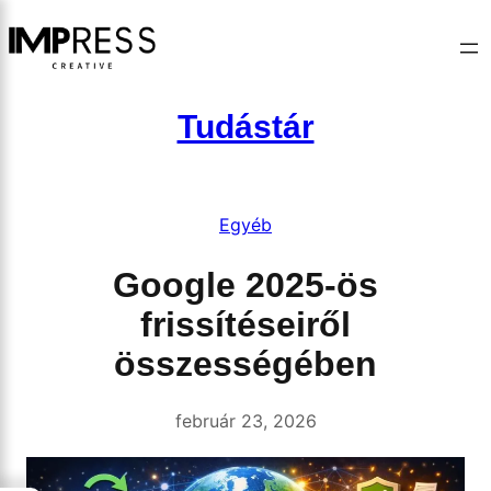
Ugrás
a
tartalomhoz
Tudástár
Egyéb
Google 2025-ös
frissítéseiről
összességében
február 23, 2026