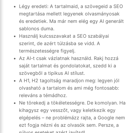
Légy eredeti: A tartalmaid, a szövegeid a SEO
megtartása mellett legyenek olvasmányosak
és eredetiek. Ma már nem elég egy AI generált
sablonos duma.
Használj kulcsszavakat a SEO szabályai
szerint, de azért túlzásba se vidd. A
természetességre figyelj.
Az AI-t csak vázlatnak használd. Rakj hozzá
saját tartalmat és gondolatokat, szedd ki a
szövegből a tipikus AI stílust.
A H1, H2 tagoltság maradjon meg: legyen jól
olvasható a tartalom és ami még fontosabb:
releváns a témádhoz.
Ne törekedj a tökéletességre. De komolyan. Ha
kihagysz egy vesszőt, vagy keletkezik egy
elgépelés – ne problémázz rajta, a Google nem
ezt fogja nézni és az olvasók sem. Persze, a
súlyos eseteket azért javítsd!