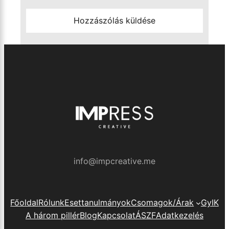
info@impcreative.me
Főoldal
Rólunk
Esettanulmányok
Csomagok/Árak
GyIK
A három pillér
Blog
Kapcsolat
ÁSZF
Adatkezelés