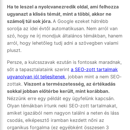
Ha te leszel a nyolcvanezredik oldal, ami felhozza
ugyanazt a klisés témát, mint a többi, akkor ne
számolj túl sok jóra.
A Google ezeket hátrébb
sorolja az idei évtől automatikusan. Nem arról van
szó, hogy ne írj mondjuk általános témákban, hanem
arról, hogy lehetőleg tudj adni a szövegben valami
pluszt.
Persze, a kulcsszavak ezután is fontosak maradnak,
sőt a tapasztalataink szerint
a SEO-zott tartalmak
ugyanolyan jól teljesítenek
, jobban mint a nem SEO-
zottak.
Viszont a természetesség, az értékadás
sokkal jobban előtérbe került, mint korábban.
Nézzünk erre egy példát egy ügyfelünk kapcsán.
Olyan témákban írtunk neki SEO-zott tartalmakat,
amiket igazából nem nagyon találni a neten és láss
csodás, elképesztő iramban kezdett nőni az
organikus forgalma (ez egyébként összesen 3