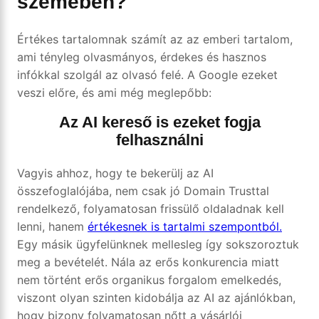
szemében?
Értékes tartalomnak számít az az emberi tartalom,
ami tényleg olvasmányos, érdekes és hasznos
infókkal szolgál az olvasó felé. A Google ezeket
veszi előre, és ami még meglepőbb:
Az AI kereső is ezeket fogja
felhasználni
Vagyis ahhoz, hogy te bekerülj az AI
összefoglalójába, nem csak jó Domain Trusttal
rendelkező, folyamatosan frissülő oldaladnak kell
lenni, hanem
értékesnek is tartalmi szempontból.
Egy másik ügyfelünknek mellesleg így sokszoroztuk
meg a bevételét. Nála az erős konkurencia miatt
nem történt erős organikus forgalom emelkedés,
viszont olyan szinten kidobálja az AI az ajánlókban,
hogy bizony folyamatosan nőtt a vásárlói