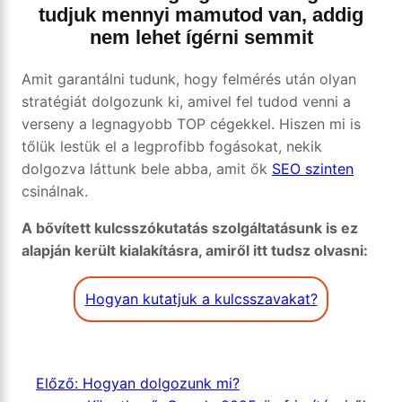
tudjuk mennyi mamutod van, addig
nem lehet ígérni semmit
Amit garantálni tudunk, hogy felmérés után olyan
stratégiát dolgozunk ki, amivel fel tudod venni a
verseny a legnagyobb TOP cégekkel. Hiszen mi is
tőlük lestük el a legprofibb fogásokat, nekik
dolgozva láttunk bele abba, amit ők
SEO szinten
csinálnak.
A bővített kulcsszókutatás szolgáltatásunk is ez
alapján került kialakításra, amiről itt tudsz olvasni:
Hogyan kutatjuk a kulcsszavakat?
Előző:
Hogyan dolgozunk mi?