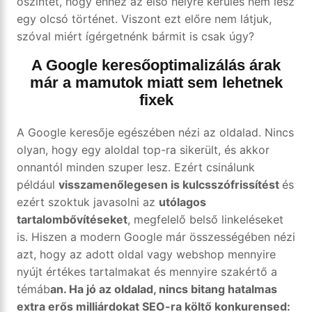
őszintét, hogy ehhez az első helyre kerülés nem lesz
egy olcsó történet. Viszont ezt előre nem látjuk,
szóval miért ígérgetnénk bármit is csak úgy?
A Google keresőoptimalizálás árak
már a mamutok miatt sem lehetnek
fixek
A Google keresője egészében nézi az oldalad. Nincs
olyan, hogy egy aloldal top-ra sikerült, és akkor
onnantól minden szuper lesz. Ezért csinálunk
például
visszamenőlegesen is kulcsszófrissítést
és
ezért szoktuk javasolni az
utólagos
tartalombővítéseket
, megfelelő belső linkeléseket
is. Hiszen a modern Google már összességében nézi
azt, hogy az adott oldal vagy webshop mennyire
nyújt értékes tartalmakat és mennyire szakértő a
témáb
an. Ha jó az oldalad, nincs bitang hatalmas
extra erős milliárdokat SEO-ra költő konkurensed: