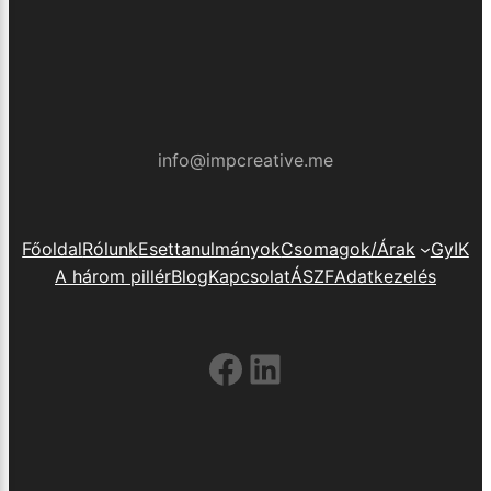
info@impcreative.me
Főoldal
Rólunk
Esettanulmányok
Csomagok/Árak
GyIK
A három pillér
Blog
Kapcsolat
ÁSZF
Adatkezelés
Facebook
LinkedIn