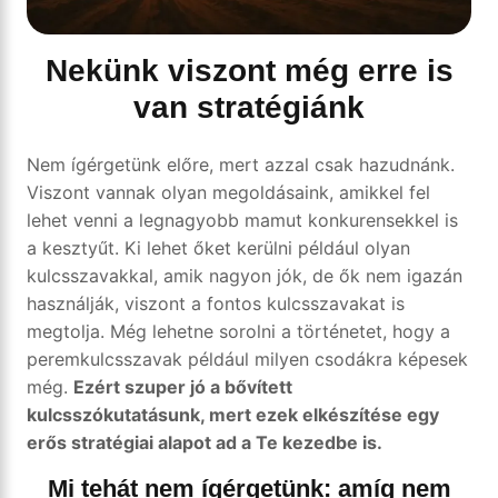
Nekünk viszont még erre is
van stratégiánk
Nem ígérgetünk előre, mert azzal csak hazudnánk.
Viszont vannak olyan megoldásaink, amikkel fel
lehet venni a legnagyobb mamut konkurensekkel is
a kesztyűt. Ki lehet őket kerülni például olyan
kulcsszavakkal, amik nagyon jók, de ők nem igazán
használják, viszont a fontos kulcsszavakat is
megtolja. Még lehetne sorolni a történetet, hogy a
peremkulcsszavak például milyen csodákra képesek
még.
Ezért szuper jó a bővített
kulcsszókutatásunk, mert ezek elkészítése egy
erős stratégiai alapot ad a Te kezedbe is.
Mi tehát nem ígérgetünk: amíg nem