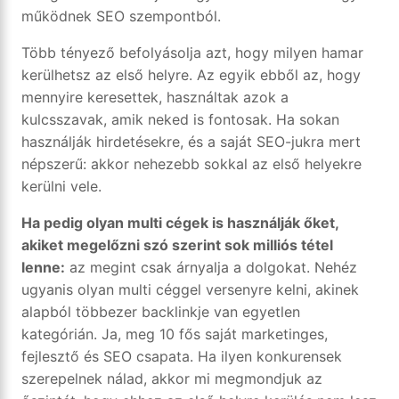
működnek SEO szempontból.
Több tényező befolyásolja azt, hogy milyen hamar
kerülhetsz az első helyre. Az egyik ebből az, hogy
mennyire keresettek, használtak azok a
kulcsszavak, amik neked is fontosak. Ha sokan
használják hirdetésekre, és a saját SEO-jukra mert
népszerű: akkor nehezebb sokkal az első helyekre
kerülni vele.
Ha pedig olyan multi cégek is használják őket,
akiket megelőzni szó szerint sok milliós tétel
lenne:
az megint csak árnyalja a dolgokat. Nehéz
ugyanis olyan multi céggel versenyre kelni, akinek
alapból többezer backlinkje van egyetlen
kategórián. Ja, meg 10 fős saját marketinges,
fejlesztő és SEO csapata. Ha ilyen konkurensek
szerepelnek nálad, akkor mi megmondjuk az