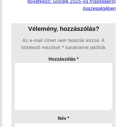
Következő:
Google 2025-ös frissítéseiről
összességében
Vélemény, hozzászólás?
Az e-mail címet nem tesszük közzé.
A
kötelező mezőket
*
karakterrel jelöltük
Hozzászólás
*
Név
*