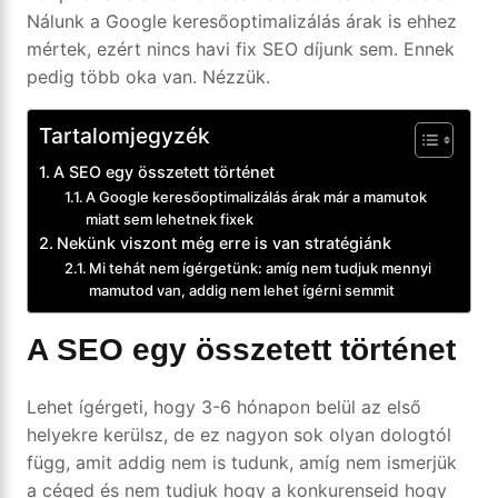
Nálunk a Google keresőoptimalizálás árak is ehhez
mértek, ezért nincs havi fix SEO díjunk sem. Ennek
pedig több oka van. Nézzük.
Tartalomjegyzék
A SEO egy összetett történet
A Google keresőoptimalizálás árak már a mamutok
miatt sem lehetnek fixek
Nekünk viszont még erre is van stratégiánk
Mi tehát nem ígérgetünk: amíg nem tudjuk mennyi
mamutod van, addig nem lehet ígérni semmit
A SEO egy összetett történet
Lehet ígérgeti, hogy 3-6 hónapon belül az első
helyekre kerülsz, de ez nagyon sok olyan dologtól
függ, amit addig nem is tudunk, amíg nem ismerjük
a céged és nem tudjuk hogy a konkurenseid hogy