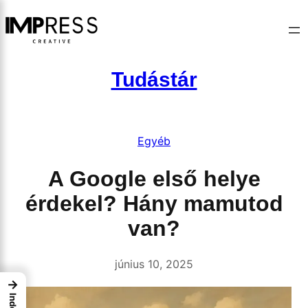
Ugrás
a
tartalomhoz
Tudástár
Egyéb
A Google első helye
érdekel? Hány mamutod
van?
június 10, 2025
→
Index